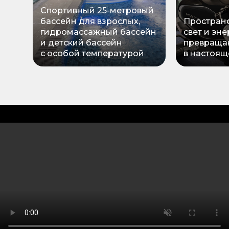
Спортивный 25-метровый
бассейн для взрослых,
Пространс
гидромассажный бассейн
свет и эне
и детский бассейн
превраща
с особой температурой
в настоящ