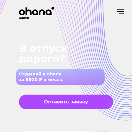
В отпуск
дорого?
Отдыхай
в ohana
за
3900 ₽
в месяц
Оставить заявку