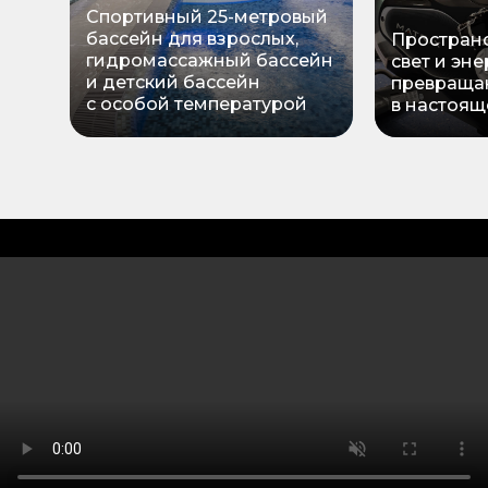
Спортивный 25-метровый
бассейн для взрослых,
Пространс
гидромассажный бассейн
свет и эне
и детский бассейн
превраща
с особой температурой
в настоящ