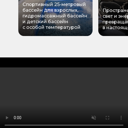
Спортивный 25-метровый
бассейн для взрослых,
Пространс
гидромассажный бассейн
свет и эне
и детский бассейн
превраща
с особой температурой
в настоящ