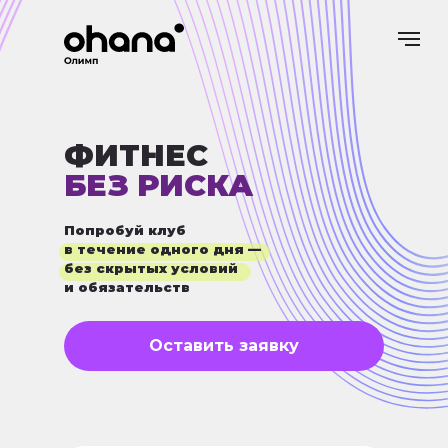
ФИТНЕС
БЕЗ РИСКА
Попробуй клуб
в течение одного дня —
без скрытых условий
и обязательств
Оставить заявку